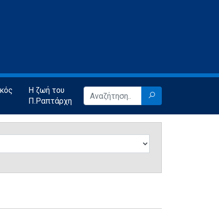
ικός
Η ζωή του
Π.Ραπτάρχη