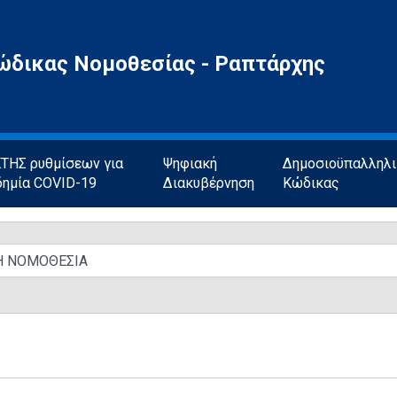
ώδικας Νομοθεσίας - Ραπτάρχης
ΗΣ ρυθμίσεων για
Ψηφιακή
Δημοσιοϋπαλληλ
δημία COVID-19
Διακυβέρνηση
Κώδικας