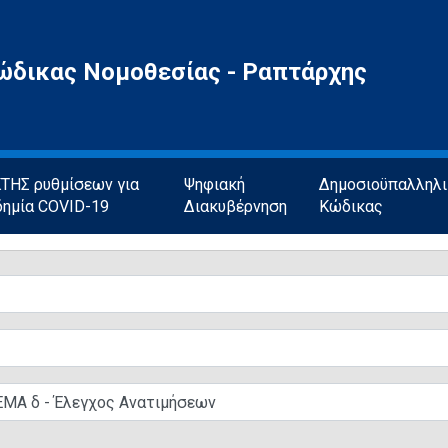
ώδικας Νομοθεσίας - Ραπτάρχης
ΗΣ ρυθμίσεων για
Ψηφιακή
Δημοσιοϋπαλληλ
δημία COVID-19
Διακυβέρνηση
Κώδικας