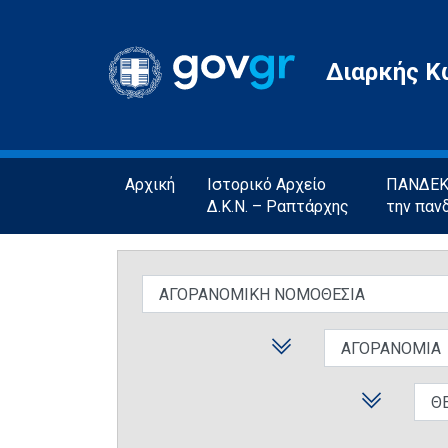
Gov.gr
Διαρκής Κ
Αρχική
Ιστορικό Αρχείο
ΠΑΝΔΕΚΤ
Δ.Κ.Ν. – Ραπτάρχης
την παν