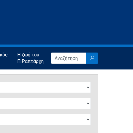
ικός
Η ζωή του
Π.Ραπτάρχη