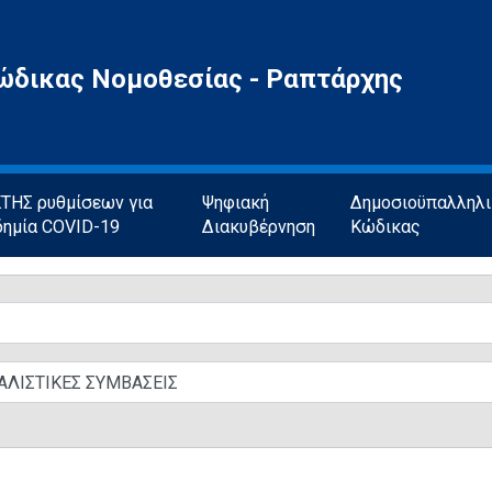
ώδικας Νομοθεσίας - Ραπτάρχης
ΗΣ ρυθμίσεων για
Ψηφιακή
Δημοσιοϋπαλληλ
δημία COVID-19
Διακυβέρνηση
Κώδικας