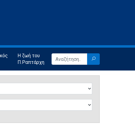
ικός
Η ζωή του
Π.Ραπτάρχη