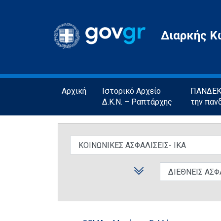
Gov.gr
Διαρκής Κ
Αρχική
Ιστορικό Αρχείο
ΠΑΝΔΕΚΤ
Δ.Κ.Ν. – Ραπτάρχης
την παν