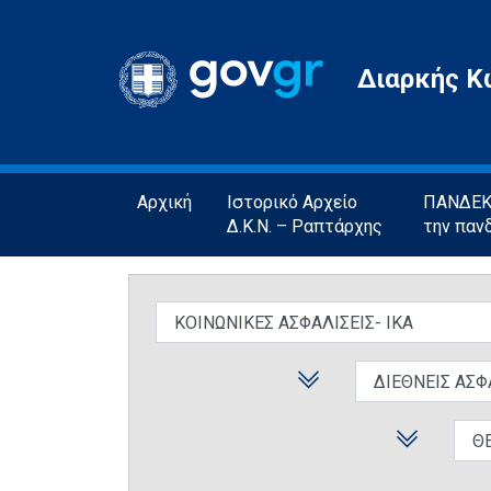
Gov.gr
Διαρκής Κ
Αρχική
Ιστορικό Αρχείο
ΠΑΝΔΕΚΤ
Δ.Κ.Ν. – Ραπτάρχης
την παν