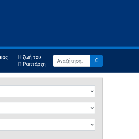
ικός
Η ζωή του
Π.Ραπτάρχη