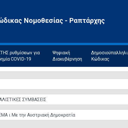
ώδικας Νομοθεσίας - Ραπτάρχης
ΗΣ ρυθμίσεων για
Ψηφιακή
Δημοσιοϋπαλληλ
δημία COVID-19
Διακυβέρνηση
Κώδικας