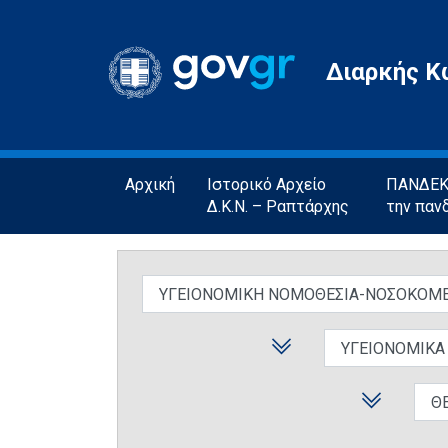
Gov.gr
Διαρκής Κ
Αρχική
Ιστορικό Αρχείο
ΠΑΝΔΕΚΤ
Δ.Κ.Ν. – Ραπτάρχης
την παν