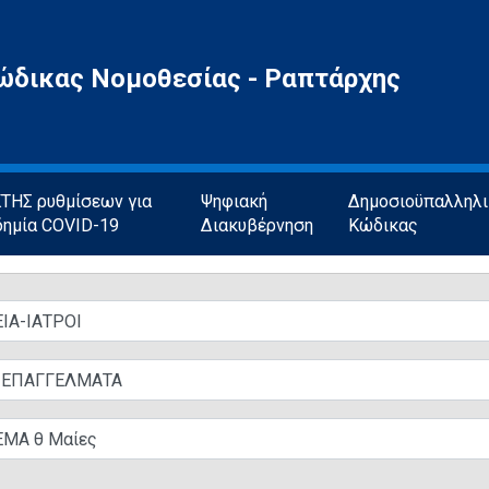
ώδικας Νομοθεσίας - Ραπτάρχης
ΗΣ ρυθμίσεων για
Ψηφιακή
Δημοσιοϋπαλληλ
δημία COVID-19
Διακυβέρνηση
Κώδικας