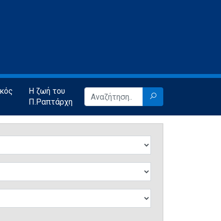
ικός
Η ζωή του
Π.Ραπτάρχη