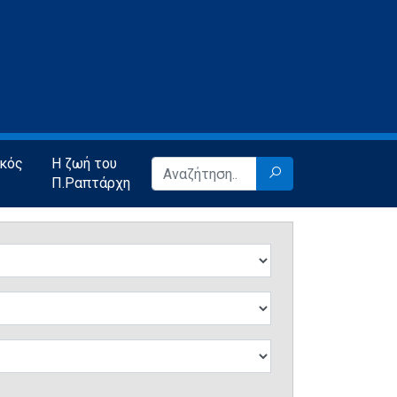
ικός
Η ζωή του
Π.Ραπτάρχη