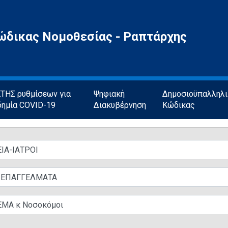
ώδικας Νομοθεσίας - Ραπτάρχης
ΗΣ ρυθμίσεων για
Ψηφιακή
Δημοσιοϋπαλληλ
δημία COVID-19
Διακυβέρνηση
Κώδικας