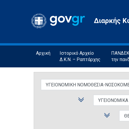
Gov.gr
Διαρκής Κ
Αρχική
Ιστορικό Αρχείο
ΠΑΝΔΕΚΤ
Δ.Κ.Ν. – Ραπτάρχης
την παν