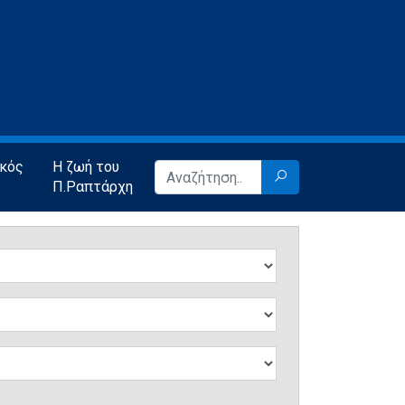
ικός
Η ζωή του
Π.Ραπτάρχη