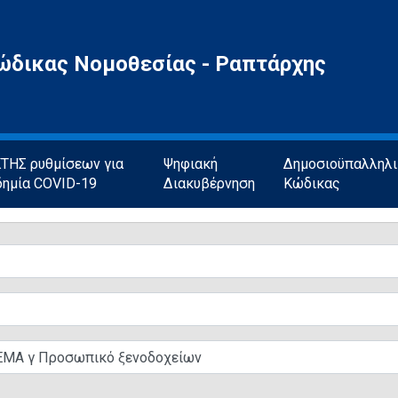
ώδικας Νομοθεσίας - Ραπτάρχης
ΗΣ ρυθμίσεων για
Ψηφιακή
Δημοσιοϋπαλληλ
δημία COVID-19
Διακυβέρνηση
Κώδικας