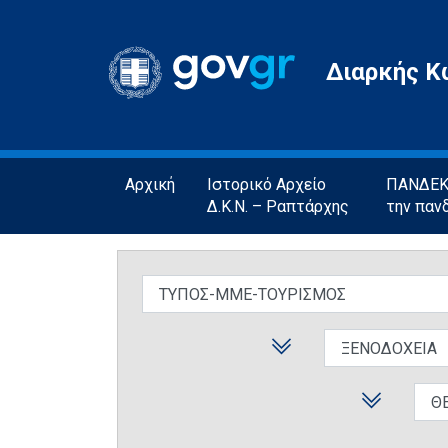
Gov.gr
Διαρκής Κ
Αρχική
Ιστορικό Αρχείο
ΠΑΝΔΕΚΤ
Δ.Κ.Ν. – Ραπτάρχης
την παν