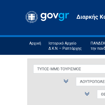
Gov.gr
Διαρκής Κ
Αρχική
Ιστορικό Αρχείο
ΠΑΝΔΕΚΤ
Δ.Κ.Ν. – Ραπτάρχης
την παν