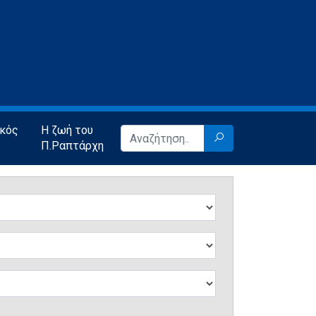
ικός
Η ζωή του
Π.Ραπτάρχη