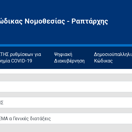
ώδικας Νομοθεσίας - Ραπτάρχης
ΗΣ ρυθμίσεων για
Ψηφιακή
Δημοσιοϋπαλληλ
δημία COVID-19
Διακυβέρνηση
Κώδικας