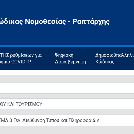
ώδικας Νομοθεσίας - Ραπτάρχης
ΗΣ ρυθμίσεων για
Ψηφιακή
Δημοσιοϋπαλληλ
δημία COVID-19
Διακυβέρνηση
Κώδικας