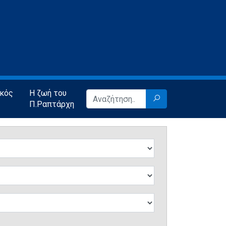
ικός
Η ζωή του
Π.Ραπτάρχη