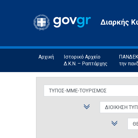
Gov.gr
Διαρκής Κ
Αρχική
Ιστορικό Αρχείο
ΠΑΝΔΕΚΤ
Δ.Κ.Ν. – Ραπτάρχης
την παν