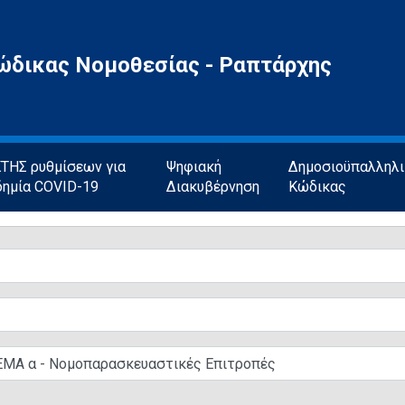
ώδικας Νομοθεσίας - Ραπτάρχης
ΗΣ ρυθμίσεων για
Ψηφιακή
Δημοσιοϋπαλληλ
δημία COVID-19
Διακυβέρνηση
Κώδικας