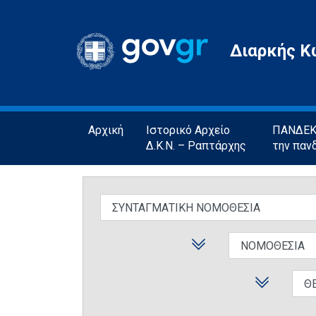
Gov.gr
Διαρκής Κ
Αρχική
Ιστορικό Αρχείο
ΠΑΝΔΕΚΤ
Δ.Κ.Ν. – Ραπτάρχης
την παν