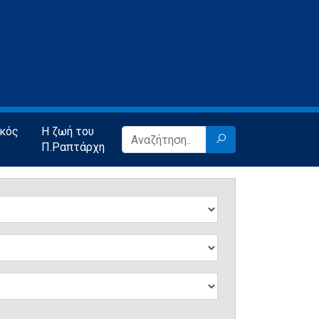
ικός
Η ζωή του
Π.Ραπτάρχη