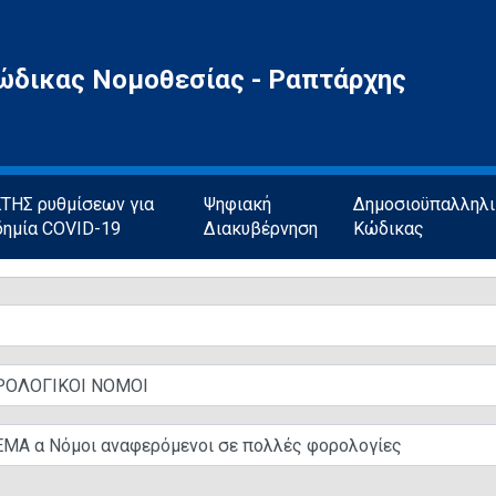
ώδικας Νομοθεσίας - Ραπτάρχης
ΗΣ ρυθμίσεων για
Ψηφιακή
Δημοσιοϋπαλληλ
δημία COVID-19
Διακυβέρνηση
Κώδικας