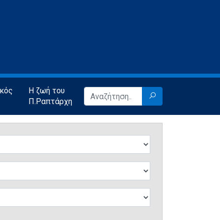
ικός
Η ζωή του
Π.Ραπτάρχη