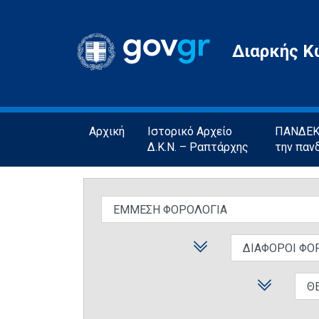
Gov.gr
Διαρκής Κ
Αρχική
Ιστορικό Αρχείο
ΠΑΝΔΕΚΤ
Δ.Κ.Ν. – Ραπτάρχης
την παν