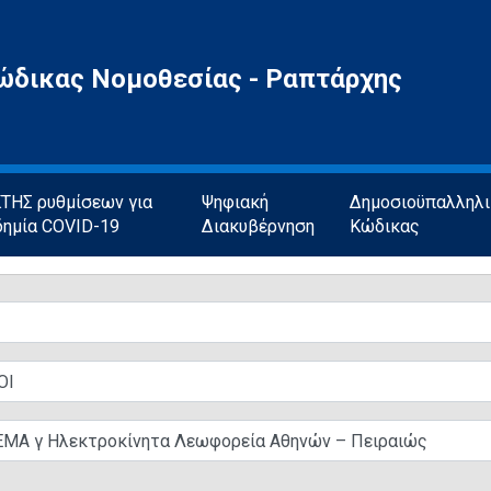
ώδικας Νομοθεσίας - Ραπτάρχης
ΗΣ ρυθμίσεων για
Ψηφιακή
Δημοσιοϋπαλληλ
δημία COVID-19
Διακυβέρνηση
Κώδικας