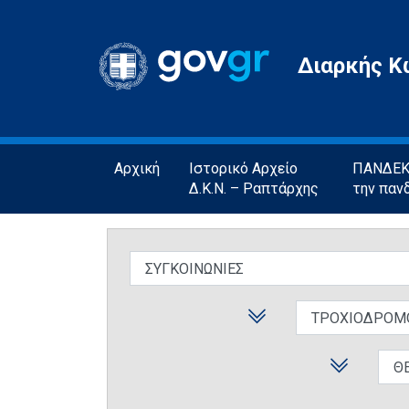
Gov.gr
Διαρκής Κ
Αρχική
Ιστορικό Αρχείο
ΠΑΝΔΕΚΤ
Δ.Κ.Ν. – Ραπτάρχης
την παν