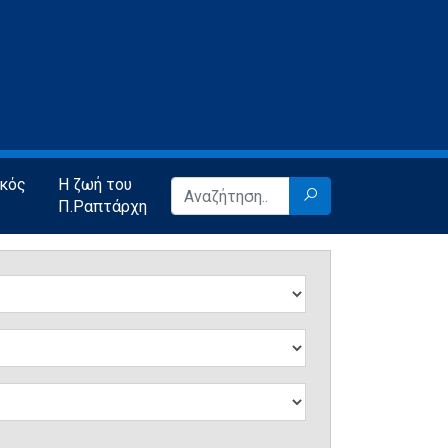
ικός
Η ζωή του
Π.Ραπτάρχη