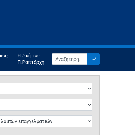
ικός
Η ζωή του
Π.Ραπτάρχη