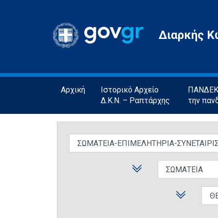
Gov.gr
Διαρκής Κ
Αρχική
Ιστορικό Αρχείο
ΠΑΝΔΕΚΤ
Δ.Κ.Ν. – Ραπτάρχης
την παν