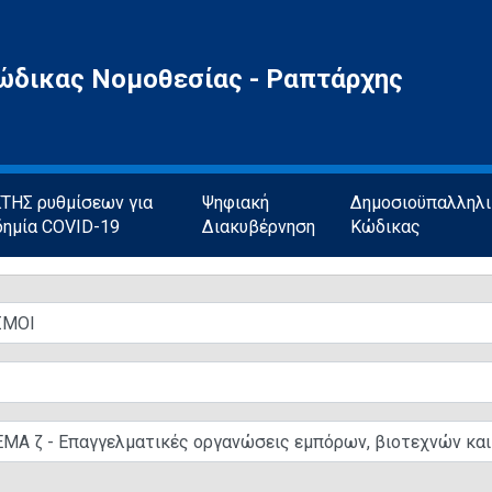
ώδικας Νομοθεσίας - Ραπτάρχης
ΗΣ ρυθμίσεων για
Ψηφιακή
Δημοσιοϋπαλληλ
δημία COVID-19
Διακυβέρνηση
Κώδικας