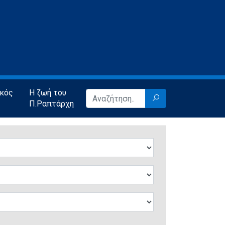
ικός
Η ζωή του
Π.Ραπτάρχη