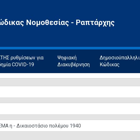
ώδικας Νομοθεσίας - Ραπτάρχης
ΗΣ ρυθμίσεων για
Ψηφιακή
Δημοσιοϋπαλληλ
δημία COVID-19
Διακυβέρνηση
Κώδικας