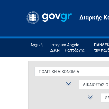
Gov.gr
Διαρκής Κ
Αρχική
Ιστορικό Αρχείο
ΠΑΝΔΕΚΤ
Δ.Κ.Ν. – Ραπτάρχης
την παν