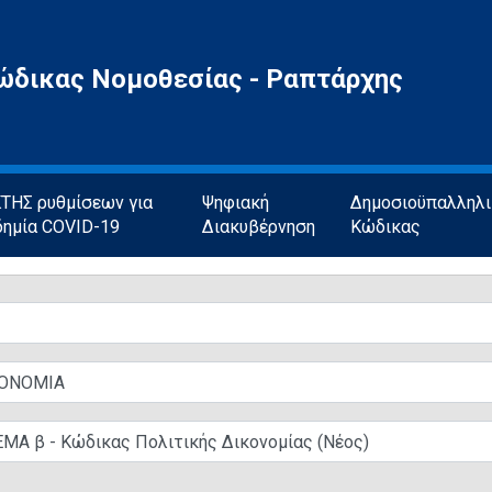
ώδικας Νομοθεσίας - Ραπτάρχης
ΗΣ ρυθμίσεων για
Ψηφιακή
Δημοσιοϋπαλληλ
δημία COVID-19
Διακυβέρνηση
Κώδικας