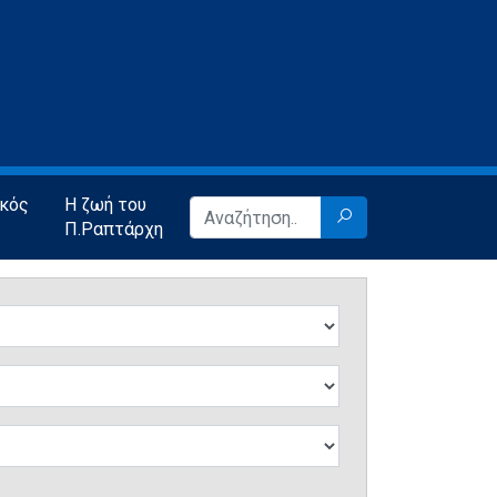
ικός
Η ζωή του
Π.Ραπτάρχη