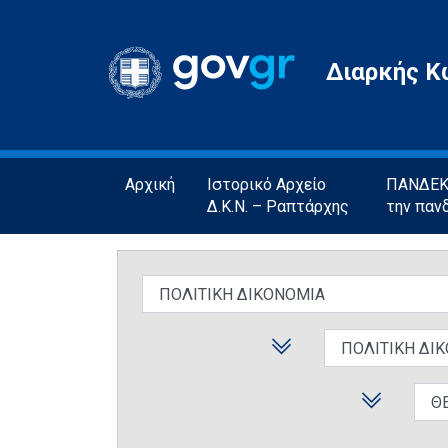
Gov.gr
Διαρκής Κ
Αρχική
Ιστορικό Αρχείο
ΠΑΝΔΕΚΤ
Δ.Κ.Ν. – Ραπτάρχης
την παν