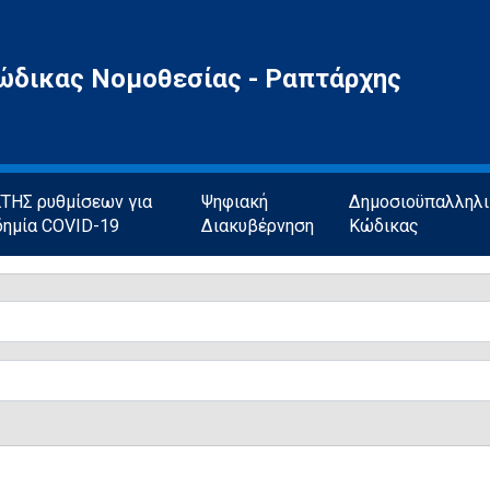
ώδικας Νομοθεσίας - Ραπτάρχης
ΗΣ ρυθμίσεων για
Ψηφιακή
Δημοσιοϋπαλληλ
δημία COVID-19
Διακυβέρνηση
Κώδικας