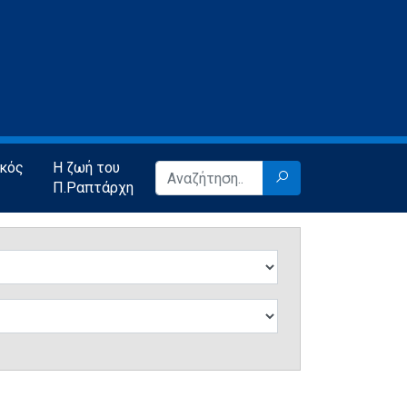
ικός
Η ζωή του
Π.Ραπτάρχη