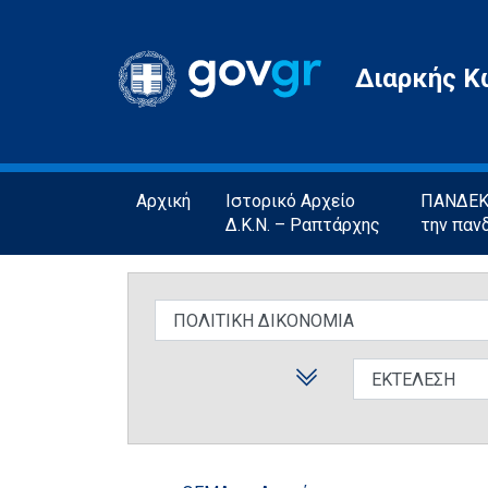
Gov.gr
Διαρκής Κ
Αρχική
Ιστορικό Αρχείο
ΠΑΝΔΕΚΤ
Δ.Κ.Ν. – Ραπτάρχης
την παν