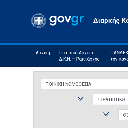
Gov.gr
Διαρκής Κ
Αρχική
Ιστορικό Αρχείο
ΠΑΝΔΕΚΤ
Δ.Κ.Ν. – Ραπτάρχης
την παν