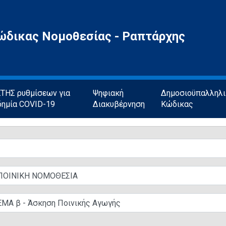
ώδικας Νομοθεσίας - Ραπτάρχης
ΗΣ ρυθμίσεων για
Ψηφιακή
Δημοσιοϋπαλληλ
δημία COVID-19
Διακυβέρνηση
Κώδικας