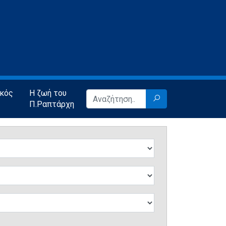
ικός
Η ζωή του
Π.Ραπτάρχη