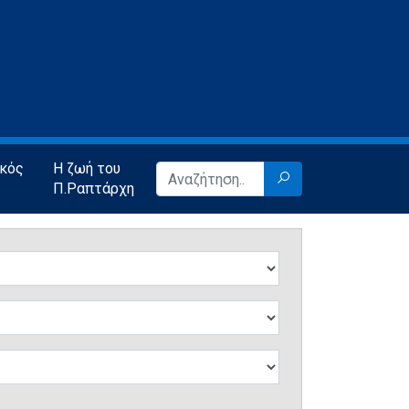
ικός
Η ζωή του
Π.Ραπτάρχη