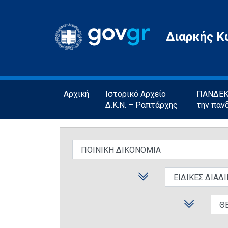
Gov.gr
Διαρκής Κ
Αρχική
Ιστορικό Αρχείο
ΠΑΝΔΕΚΤ
Δ.Κ.Ν. – Ραπτάρχης
την παν