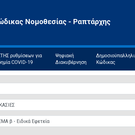
ώδικας Νομοθεσίας - Ραπτάρχης
ΗΣ ρυθμίσεων για
Ψηφιακή
Δημοσιοϋπαλληλ
δημία COVID-19
Διακυβέρνηση
Κώδικας