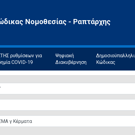
ώδικας Νομοθεσίας - Ραπτάρχης
ΗΣ ρυθμίσεων για
Ψηφιακή
Δημοσιοϋπαλληλ
δημία COVID-19
Διακυβέρνηση
Κώδικας