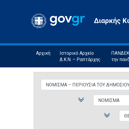
Gov.gr
Διαρκής Κ
Αρχική
Ιστορικό Αρχείο
ΠΑΝΔΕΚΤ
Δ.Κ.Ν. – Ραπτάρχης
την παν