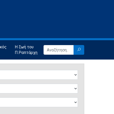
ικός
Η ζωή του
Π.Ραπτάρχη