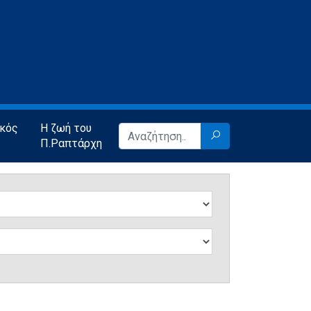
ικός
Η ζωή του
Π.Ραπτάρχη