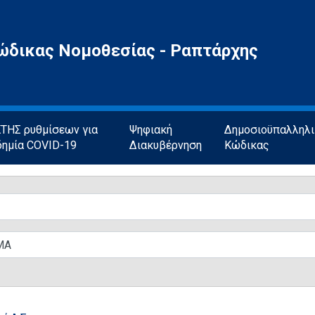
ώδικας Νομοθεσίας - Ραπτάρχης
ΗΣ ρυθμίσεων για
Ψηφιακή
Δημοσιοϋπαλληλ
δημία COVID-19
Διακυβέρνηση
Κώδικας