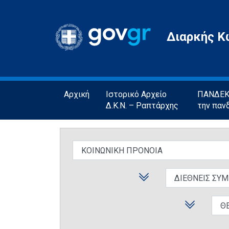
Gov.gr
Διαρκής Κ
Αρχική
Ιστορικό Αρχείο
ΠΑΝΔΕΚΤ
Δ.Κ.Ν. – Ραπτάρχης
την παν