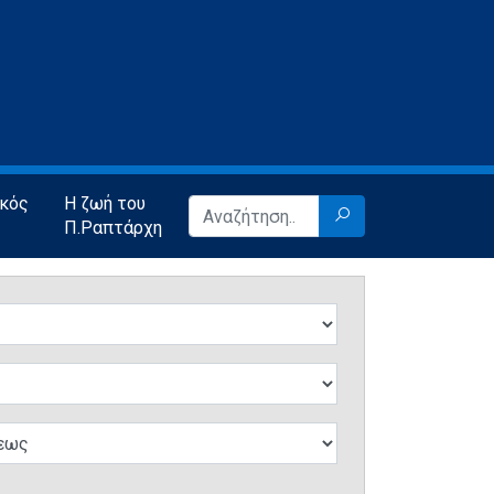
ικός
Η ζωή του
Π.Ραπτάρχη