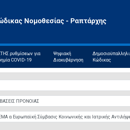
ώδικας Νομοθεσίας - Ραπτάρχης
ΗΣ ρυθμίσεων για
Ψηφιακή
Δημοσιοϋπαλληλ
δημία COVID-19
Διακυβέρνηση
Κώδικας