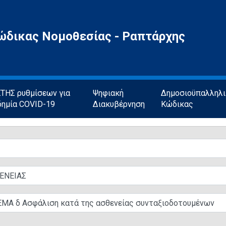
ώδικας Νομοθεσίας - Ραπτάρχης
ΗΣ ρυθμίσεων για
Ψηφιακή
Δημοσιοϋπαλληλ
δημία COVID-19
Διακυβέρνηση
Κώδικας