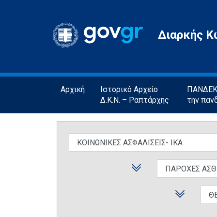
Gov.gr
Διαρκής Κ
Αρχική
Ιστορικό Αρχείο
ΠΑΝΔΕΚΤ
Δ.Κ.Ν. – Ραπτάρχης
την παν