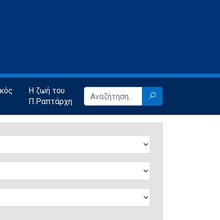
ικός
Η ζωή του
Π.Ραπτάρχη