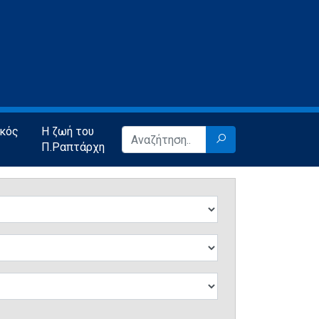
ικός
Η ζωή του
Π.Ραπτάρχη