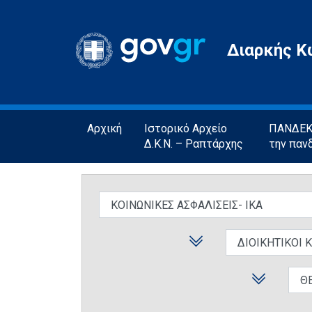
Gov.gr
Διαρκής Κ
Αρχική
Ιστορικό Αρχείο
ΠΑΝΔΕΚΤ
Δ.Κ.Ν. – Ραπτάρχης
την παν