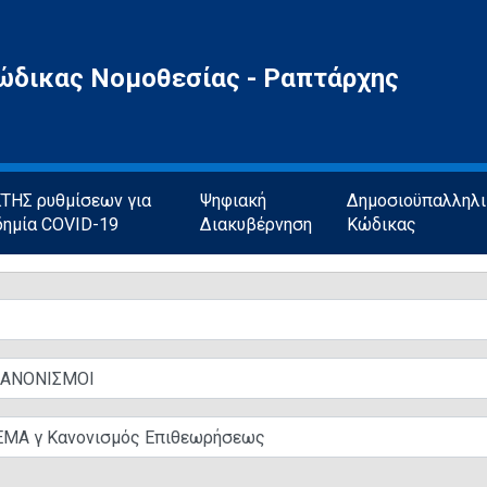
ώδικας Νομοθεσίας - Ραπτάρχης
ΗΣ ρυθμίσεων για
Ψηφιακή
Δημοσιοϋπαλληλ
δημία COVID-19
Διακυβέρνηση
Κώδικας