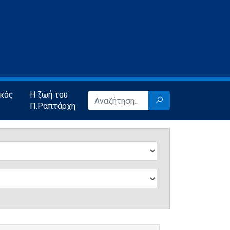
ικός
Η ζωή του
Π.Ραπτάρχη