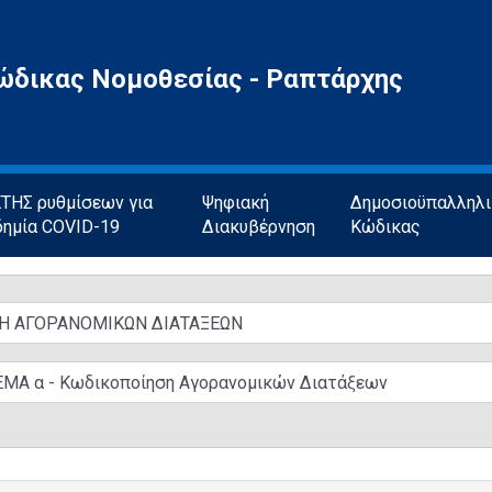
ώδικας Νομοθεσίας - Ραπτάρχης
ΗΣ ρυθμίσεων για
Ψηφιακή
Δημοσιοϋπαλληλ
δημία COVID-19
Διακυβέρνηση
Κώδικας