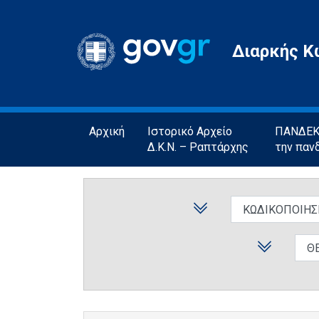
Gov.gr
Διαρκής Κ
Αρχική
Ιστορικό Αρχείο
ΠΑΝΔΕΚΤ
Δ.Κ.Ν. – Ραπτάρχης
την παν