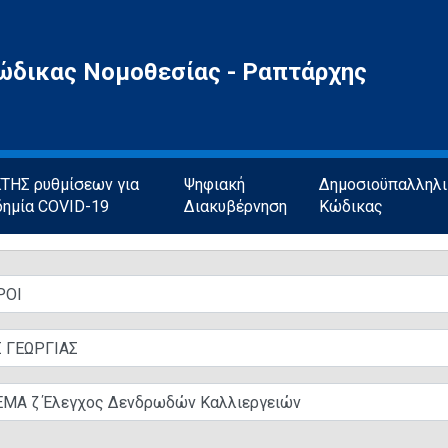
ώδικας Νομοθεσίας - Ραπτάρχης
ΗΣ ρυθμίσεων για
Ψηφιακή
Δημοσιοϋπαλληλ
δημία COVID-19
Διακυβέρνηση
Κώδικας