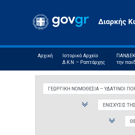
Gov.gr
Διαρκής Κ
Αρχική
Ιστορικό Αρχείο
ΠΑΝΔΕΚΤ
Δ.Κ.Ν. – Ραπτάρχης
την παν