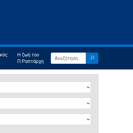
ικός
Η ζωή του
Π.Ραπτάρχη