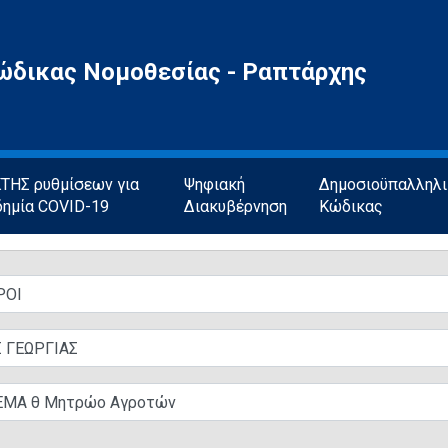
ώδικας Νομοθεσίας - Ραπτάρχης
ΗΣ ρυθμίσεων για
Ψηφιακή
Δημοσιοϋπαλληλ
δημία COVID-19
Διακυβέρνηση
Κώδικας