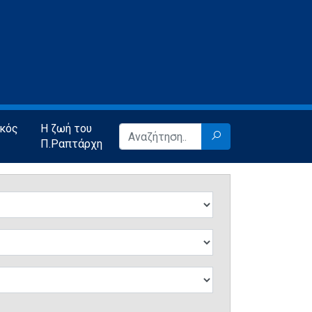
ικός
Η ζωή του
Π.Ραπτάρχη