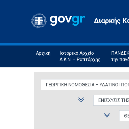
Gov.gr
Διαρκής Κ
Αρχική
Ιστορικό Αρχείο
ΠΑΝΔΕΚΤ
Δ.Κ.Ν. – Ραπτάρχης
την παν