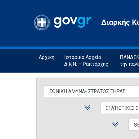
Gov.gr
Διαρκής Κ
Αρχική
Ιστορικό Αρχείο
ΠΑΝΔΕΚΤ
Δ.Κ.Ν. – Ραπτάρχης
την παν