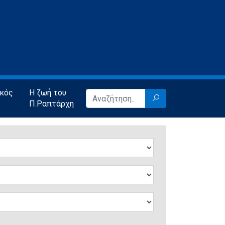
ικός
Η ζωή του
Π.Ραπτάρχη