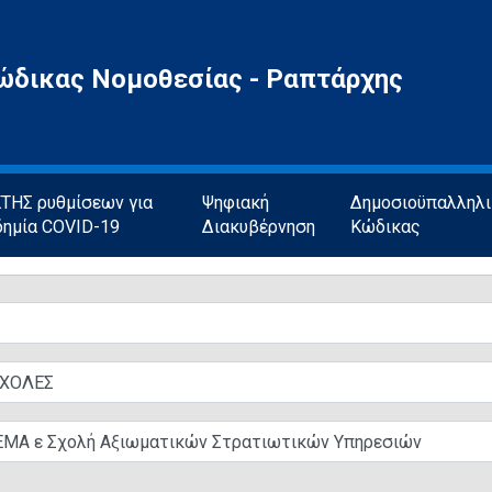
ώδικας Νομοθεσίας - Ραπτάρχης
ΗΣ ρυθμίσεων για
Ψηφιακή
Δημοσιοϋπαλληλ
δημία COVID-19
Διακυβέρνηση
Κώδικας