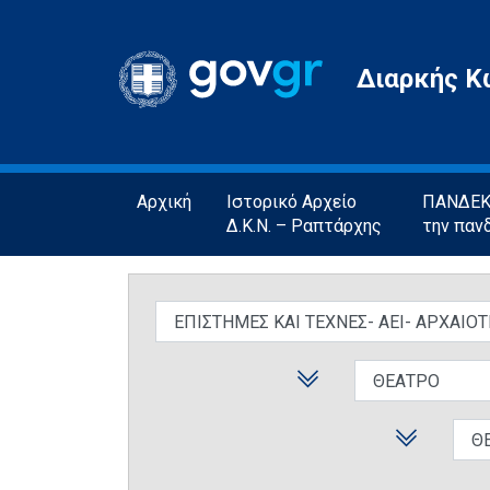
Gov.gr
Διαρκής Κ
Αρχική
Ιστορικό Αρχείο
ΠΑΝΔΕΚΤ
Δ.Κ.Ν. – Ραπτάρχης
την παν