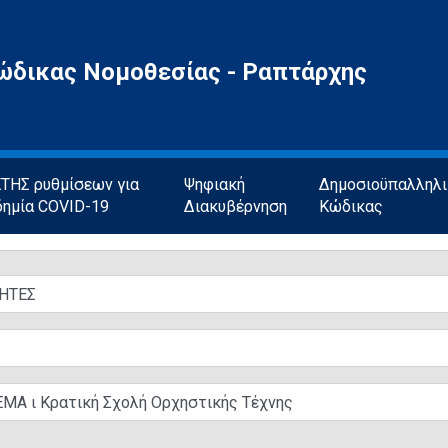
ώδικας Νομοθεσίας - Ραπτάρχης
ΗΣ ρυθμίσεων για
Ψηφιακή
Δημοσιοϋπαλληλ
δημία COVID-19
Διακυβέρνηση
Κώδικας