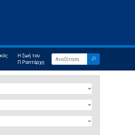
ικός
Η ζωή του
Π.Ραπτάρχη