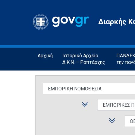
Gov.gr
Διαρκής Κ
Αρχική
Ιστορικό Αρχείο
ΠΑΝΔΕΚΤ
Δ.Κ.Ν. – Ραπτάρχης
την παν