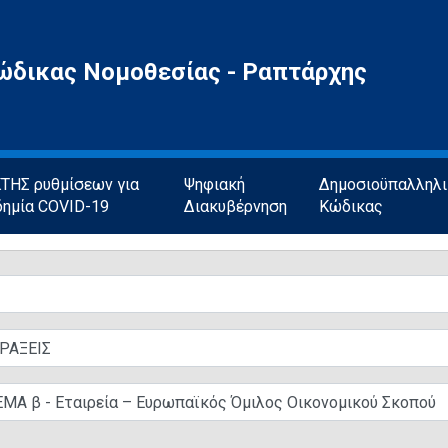
ώδικας Νομοθεσίας - Ραπτάρχης
ΗΣ ρυθμίσεων για
Ψηφιακή
Δημοσιοϋπαλληλ
δημία COVID-19
Διακυβέρνηση
Κώδικας