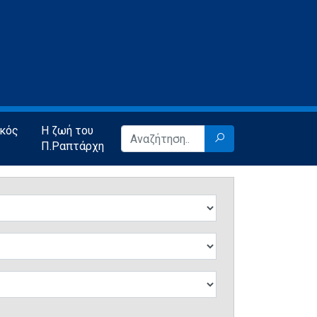
ικός
Η ζωή του
Π.Ραπτάρχη