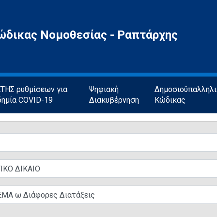
ώδικας Νομοθεσίας - Ραπτάρχης
ΗΣ ρυθμίσεων για
Ψηφιακή
Δημοσιοϋπαλληλ
δημία COVID-19
Διακυβέρνηση
Κώδικας