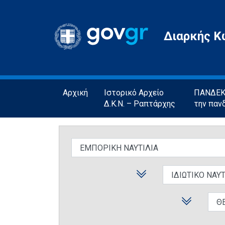
Gov.gr
Διαρκής Κ
Αρχική
Ιστορικό Αρχείο
ΠΑΝΔΕΚΤ
Δ.Κ.Ν. – Ραπτάρχης
την παν