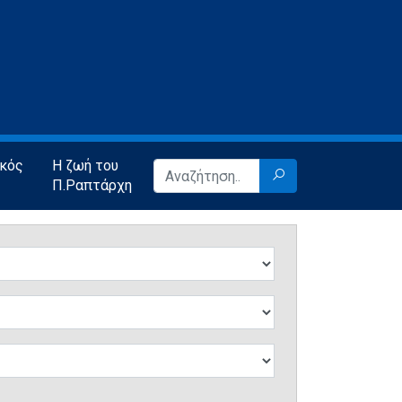
ικός
Η ζωή του
Π.Ραπτάρχη