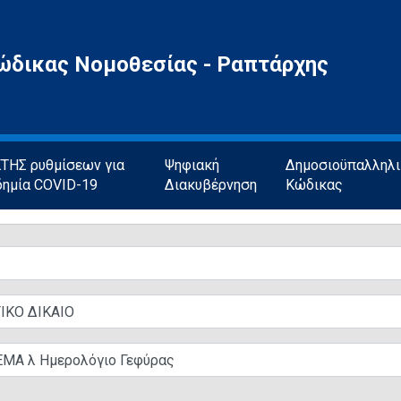
ώδικας Νομοθεσίας - Ραπτάρχης
ΗΣ ρυθμίσεων για
Ψηφιακή
Δημοσιοϋπαλληλ
δημία COVID-19
Διακυβέρνηση
Κώδικας