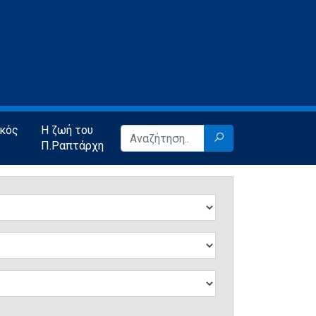
ικός
Η ζωή του
Π.Ραπτάρχη