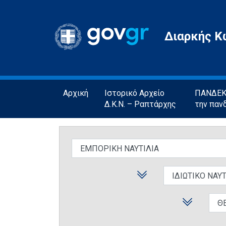
Gov.gr
Διαρκής Κ
Αρχική
Ιστορικό Αρχείο
ΠΑΝΔΕΚΤ
Δ.Κ.Ν. – Ραπτάρχης
την παν