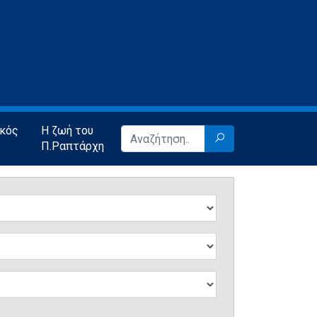
ικός
Η ζωή του
Π.Ραπτάρχη