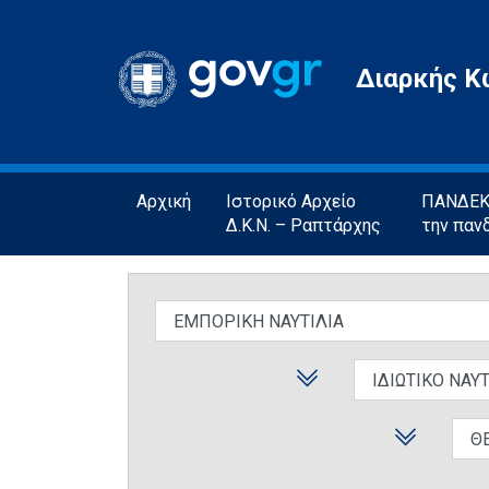
Gov.gr
Διαρκής Κ
Αρχική
Ιστορικό Αρχείο
ΠΑΝΔΕΚΤ
Δ.Κ.Ν. – Ραπτάρχης
την παν