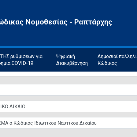
ώδικας Νομοθεσίας - Ραπτάρχης
ΗΣ ρυθμίσεων για
Ψηφιακή
Δημοσιοϋπαλληλ
δημία COVID-19
Διακυβέρνηση
Κώδικας