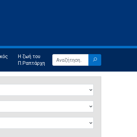
ικός
Η ζωή του
Π.Ραπτάρχη