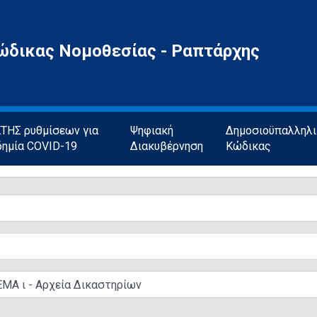
ώδικας Νομοθεσίας - Ραπτάρχης
ΗΣ ρυθμίσεων για
Ψηφιακή
Δημοσιοϋπαλληλ
δημία COVID-19
Διακυβέρνηση
Κώδικας