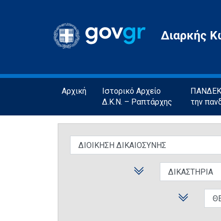
Gov.gr
Διαρκής Κ
Αρχική
Ιστορικό Αρχείο
ΠΑΝΔΕΚΤ
Δ.Κ.Ν. – Ραπτάρχης
την παν