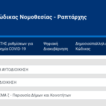
ώδικας Νομοθεσίας - Ραπτάρχης
ΗΣ ρυθμίσεων για
Ψηφιακή
Δημοσιοϋπαλληλ
δημία COVID-19
Διακυβέρνηση
Κώδικας