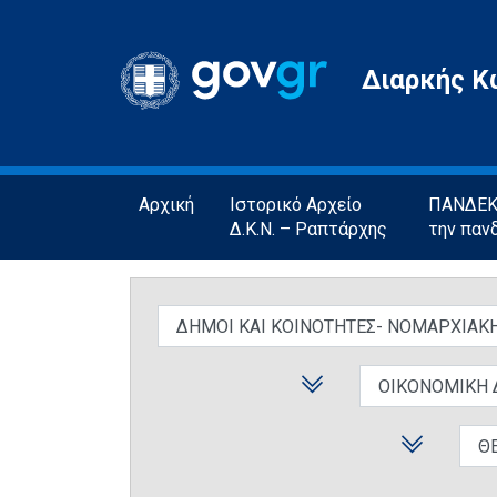
Gov.gr
Διαρκής Κ
Αρχική
Ιστορικό Αρχείο
ΠΑΝΔΕΚΤ
Δ.Κ.Ν. – Ραπτάρχης
την παν