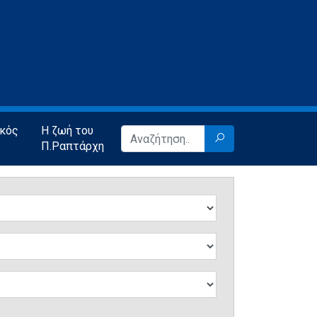
ικός
Η ζωή του
Π.Ραπτάρχη