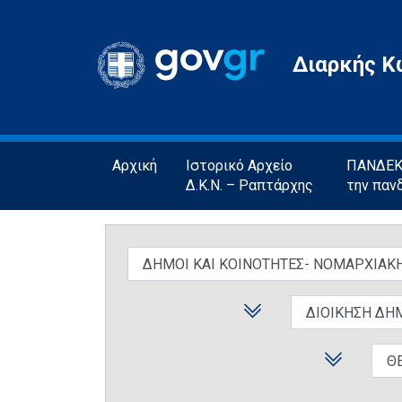
Gov.gr
Διαρκής Κ
Αρχική
Ιστορικό Αρχείο
ΠΑΝΔΕΚΤ
Δ.Κ.Ν. – Ραπτάρχης
την παν