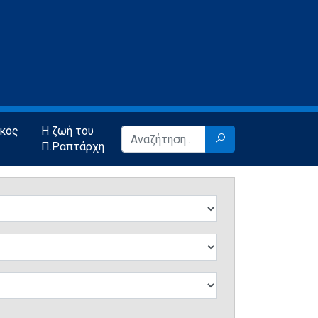
ικός
Η ζωή του
Π.Ραπτάρχη