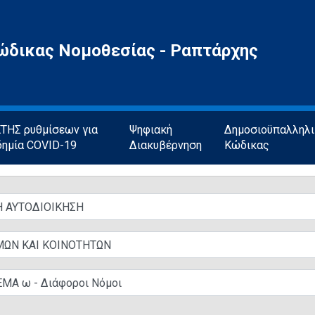
ώδικας Νομοθεσίας - Ραπτάρχης
ΗΣ ρυθμίσεων για
Ψηφιακή
Δημοσιοϋπαλληλ
δημία COVID-19
Διακυβέρνηση
Κώδικας