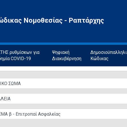
ώδικας Νομοθεσίας - Ραπτάρχης
ΗΣ ρυθμίσεων για
Ψηφιακή
Δημοσιοϋπαλληλ
δημία COVID-19
Διακυβέρνηση
Κώδικας