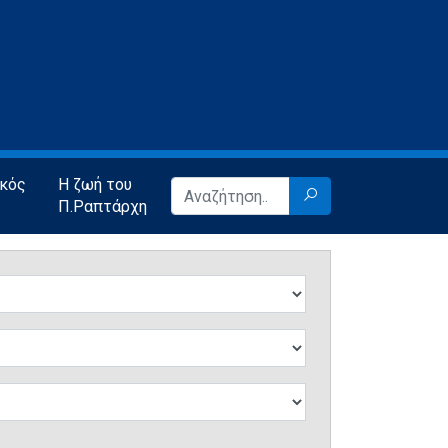
ικός
Η ζωή του
Π.Ραπτάρχη