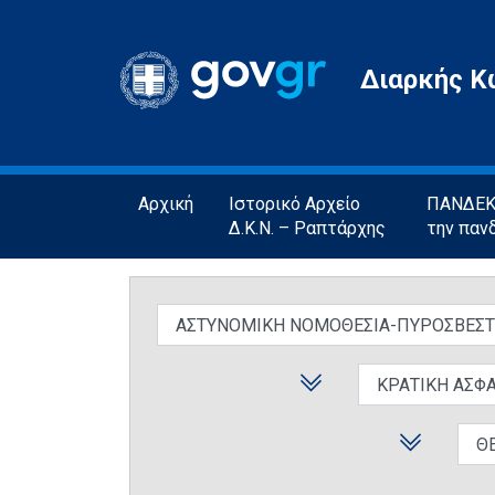
Gov.gr
Διαρκής Κ
Αρχική
Ιστορικό Αρχείο
ΠΑΝΔΕΚΤ
Δ.Κ.Ν. – Ραπτάρχης
την παν