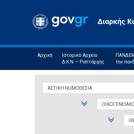
Gov.gr
Διαρκής Κ
Αρχική
Ιστορικό Αρχείο
ΠΑΝΔΕΚΤ
Δ.Κ.Ν. – Ραπτάρχης
την παν