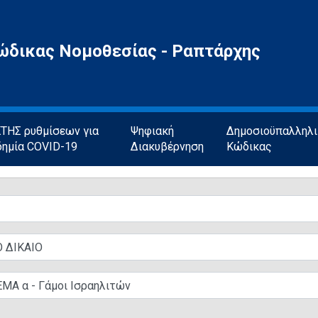
ώδικας Νομοθεσίας - Ραπτάρχης
ΗΣ ρυθμίσεων για
Ψηφιακή
Δημοσιοϋπαλληλ
δημία COVID-19
Διακυβέρνηση
Κώδικας