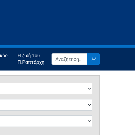
ικός
Η ζωή του
Π.Ραπτάρχη