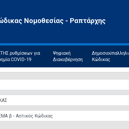
ώδικας Νομοθεσίας - Ραπτάρχης
ΗΣ ρυθμίσεων για
Ψηφιακή
Δημοσιοϋπαλληλ
δημία COVID-19
Διακυβέρνηση
Κώδικας