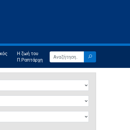
ικός
Η ζωή του
Π.Ραπτάρχη