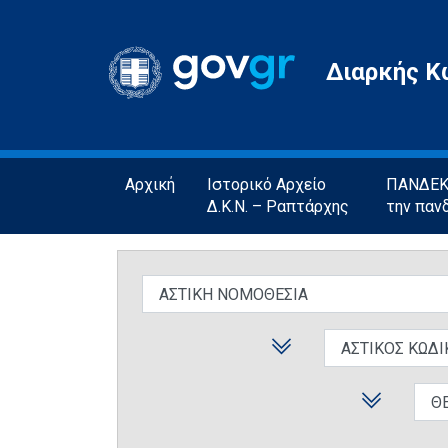
Gov.gr
Διαρκής Κ
Αρχική
Ιστορικό Αρχείο
ΠΑΝΔΕΚΤ
Δ.Κ.Ν. – Ραπτάρχης
την παν