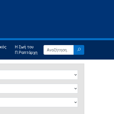
ικός
Η ζωή του
Π.Ραπτάρχη