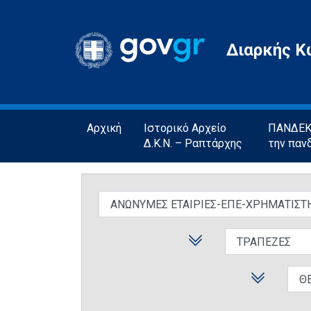
Gov.gr
Διαρκής Κ
Αρχική
Ιστορικό Αρχείο
ΠΑΝΔΕΚΤ
Δ.Κ.Ν. – Ραπτάρχης
την παν