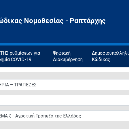
ώδικας Νομοθεσίας - Ραπτάρχης
ΗΣ ρυθμίσεων για
Ψηφιακή
Δημοσιοϋπαλληλ
δημία COVID-19
Διακυβέρνηση
Κώδικας