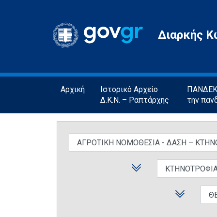
Gov.gr
Διαρκής Κ
Αρχική
Ιστορικό Αρχείο
ΠΑΝΔΕΚΤ
Δ.Κ.Ν. – Ραπτάρχης
την παν