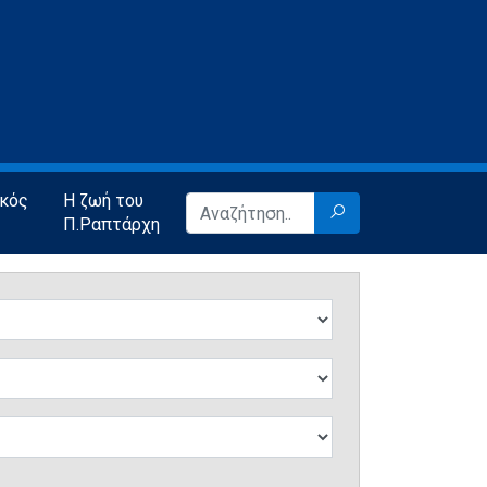
ικός
Η ζωή του
Π.Ραπτάρχη