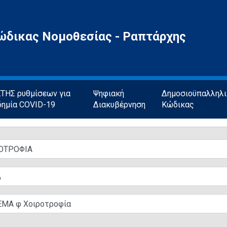
ώδικας Νομοθεσίας - Ραπτάρχης
ΗΣ ρυθμίσεων για
Ψηφιακή
Δημοσιοϋπαλληλ
δημία COVID-19
Διακυβέρνηση
Κώδικας