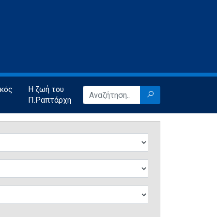
ικός
Η ζωή του
Π.Ραπτάρχη