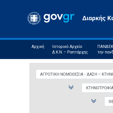
Gov.gr
Διαρκής Κ
Αρχική
Ιστορικό Αρχείο
ΠΑΝΔΕΚΤ
Δ.Κ.Ν. – Ραπτάρχης
την παν