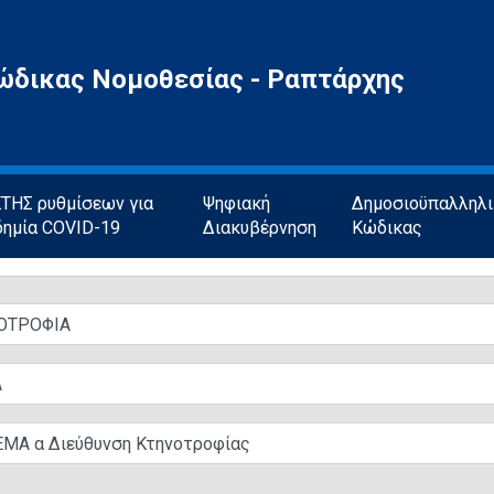
ώδικας Νομοθεσίας - Ραπτάρχης
ΗΣ ρυθμίσεων για
Ψηφιακή
Δημοσιοϋπαλληλ
δημία COVID-19
Διακυβέρνηση
Κώδικας