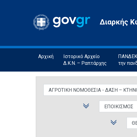
Gov.gr
Διαρκής Κ
Αρχική
Ιστορικό Αρχείο
ΠΑΝΔΕΚΤ
Δ.Κ.Ν. – Ραπτάρχης
την παν