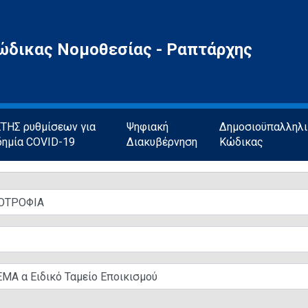
ώδικας Νομοθεσίας - Ραπτάρχης
ΗΣ ρυθμίσεων για
Ψηφιακή
Δημοσιοϋπαλληλ
δημία COVID-19
Διακυβέρνηση
Κώδικας