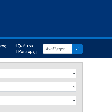
ικός
Η ζωή του
Π.Ραπτάρχη