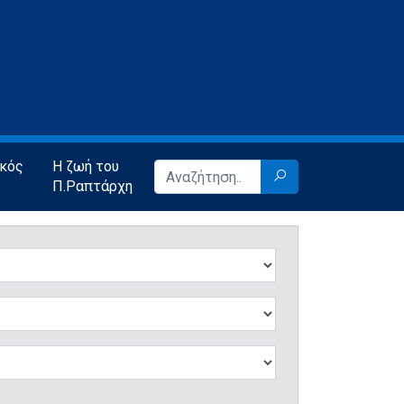
ικός
Η ζωή του
Π.Ραπτάρχη