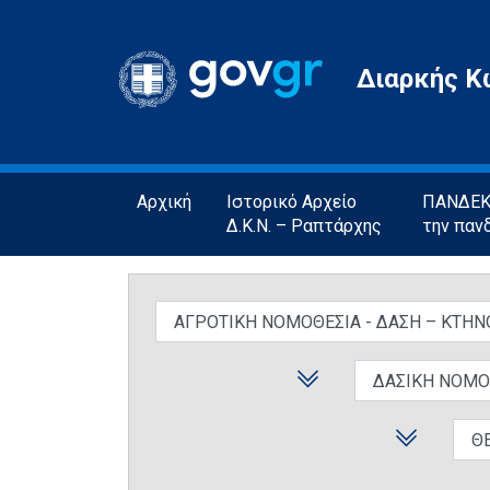
Gov.gr
Διαρκής Κ
Αρχική
Ιστορικό Αρχείο
ΠΑΝΔΕΚΤ
Δ.Κ.Ν. – Ραπτάρχης
την παν