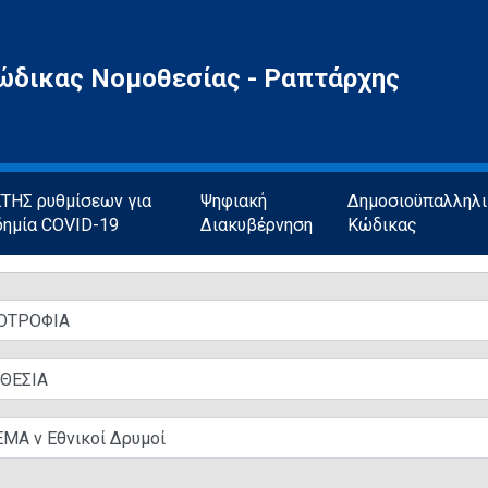
ώδικας Νομοθεσίας - Ραπτάρχης
ΗΣ ρυθμίσεων για
Ψηφιακή
Δημοσιοϋπαλληλ
δημία COVID-19
Διακυβέρνηση
Κώδικας