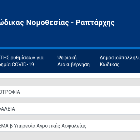
ώδικας Νομοθεσίας - Ραπτάρχης
ΗΣ ρυθμίσεων για
Ψηφιακή
Δημοσιοϋπαλληλ
δημία COVID-19
Διακυβέρνηση
Κώδικας