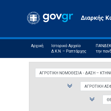
Gov.gr
Διαρκής Κ
Αρχική
Ιστορικό Αρχείο
ΠΑΝΔΕΚΤ
Δ.Κ.Ν. – Ραπτάρχης
την παν