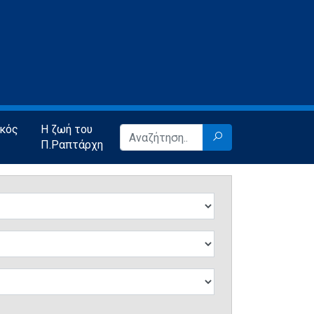
ικός
Η ζωή του
Π.Ραπτάρχη